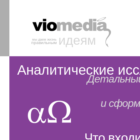
идеям
мы даем жизнь
правильным
Аналитические ис
Детальный
и сформ
Что входи