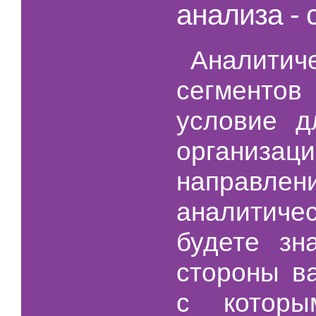
анализа - 
Аналит
сегменто
условие 
организац
направле
аналитич
будете зн
стороны ва
с которы