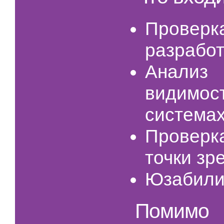
Провер
разработ
Анализ
видимо
система
Проверка
точки зр
Юзабили
Помимо 