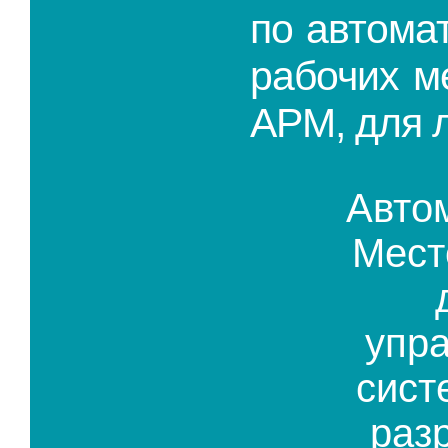
по автома
рабочих ме
АРМ, для 
Авто
Мест
упр
сист
раз