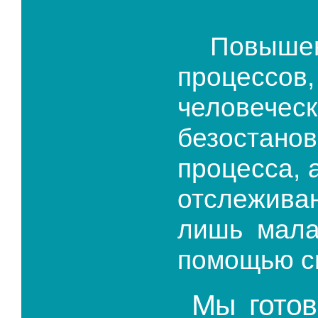
Повышен
процессо
человечес
безостано
процесса, 
отслежива
лишь мала
помощью с
Мы гото