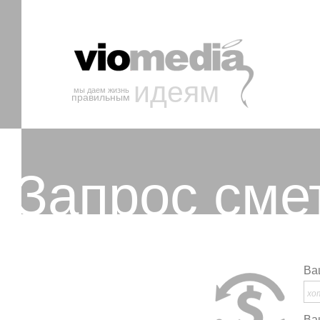
идеям
мы даем жизнь
правильным
Запрос сме
Ва
Ва