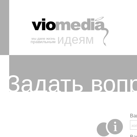
идеям
мы даем жизнь
правильным
Задать воп
Ва
Ва