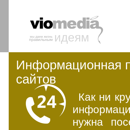
идеям
мы даем жизнь
правильным
Информационная п
сайтов
Как ни кру
информаци
нужна пос