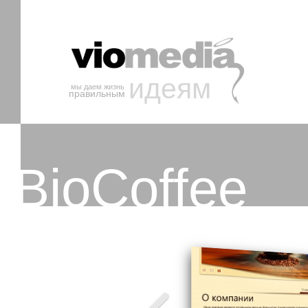
идеям
мы даем жизнь
правильным
BioCoffee