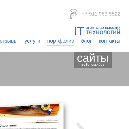
viomedia
+7 911 963 5522
IT
агентство высоких
технологий
отзывы
услуги
портфолио
блог
контакты
сайты
2010, октябрь