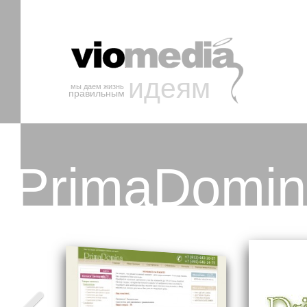
идеям
мы даем жизнь
правильным
PrimaDomin