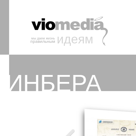
идеям
мы даем жизнь
правильным
ИНБЕРА