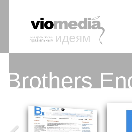
идеям
мы даем жизнь
правильным
Brothers En