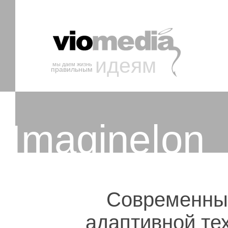
идеям
мы даем жизнь
правильным
Imagine|on
Современный
адаптивной тех