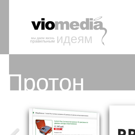
идеям
мы даем жизнь
правильным
Протон