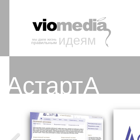
идеям
мы даем жизнь
правильным
АстартА