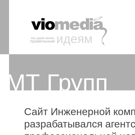
идеям
мы даем жизнь
правильным
МТ Групп
Сайт Инженерной комп
разрабатывался агентс