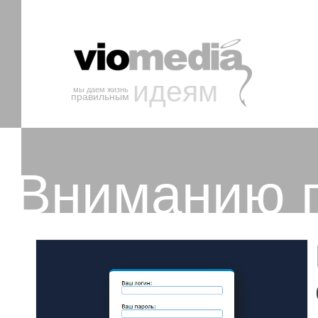
идеям
мы даем жизнь
правильным
Вниманию п